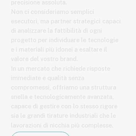
p
r
e
c
i
s
i
o
n
e
a
s
s
o
l
u
t
a
.
N
o
n
c
i
c
o
n
s
i
d
e
r
i
a
m
o
s
e
m
p
l
i
c
i
e
s
e
c
u
t
o
r
i
,
m
a
p
a
r
t
n
e
r
s
t
r
a
t
e
g
i
c
i
c
a
p
a
c
i
d
i
a
n
a
l
i
z
z
a
r
e
l
a
f
a
t
t
i
b
i
l
i
t
à
d
i
o
g
n
i
p
r
o
g
e
t
t
o
p
e
r
i
n
d
i
v
i
d
u
a
r
e
l
e
t
e
c
n
o
l
o
g
i
e
e
i
m
a
t
e
r
i
a
l
i
p
i
ù
i
d
o
n
e
i
a
e
s
a
l
t
a
r
e
i
l
v
a
l
o
r
e
d
e
l
v
o
s
t
r
o
b
r
a
n
d
.
I
n
u
n
m
e
r
c
a
t
o
c
h
e
r
i
c
h
i
e
d
e
r
i
s
p
o
s
t
e
i
m
m
e
d
i
a
t
e
e
q
u
a
l
i
t
à
s
e
n
z
a
c
o
m
p
r
o
m
e
s
s
i
,
o
f
f
r
i
a
m
o
u
n
a
s
t
r
u
t
t
u
r
a
s
n
e
l
l
a
e
t
e
c
n
o
l
o
g
i
c
a
m
e
n
t
e
a
v
a
n
z
a
t
a
,
c
a
p
a
c
e
d
i
g
e
s
t
i
r
e
c
o
n
l
o
s
t
e
s
s
o
r
i
g
o
r
e
s
i
a
l
e
g
r
a
n
d
i
t
i
r
a
t
u
r
e
i
n
d
u
s
t
r
i
a
l
i
c
h
e
l
e
l
a
v
o
r
a
z
i
o
n
i
d
i
n
i
c
c
h
i
a
p
i
ù
c
o
m
p
l
e
s
s
e
.